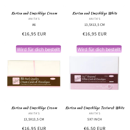
Karten und Umschläge Cream
Karten und Umschläge White
ANITA'S
Anbieter:
ANITA'S
Anbieter:
A6
13,5X13,5 CM
Normaler
€16,95 EUR
Normaler
€16,95 EUR
Preis
Preis
Wird für dich bestellt
Wird für dich bestellt
Karten und Umschläge Cream
Karten und Umschläge Textured White
ANITA'S
Anbieter:
ANITA'S
Anbieter:
13,5X13,5 CM
5X7 INCH
Normaler
€16,95 EUR
Normaler
€6,50 EUR