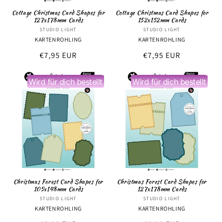
Cottage Christmas Card Shapes for
Cottage Christmas Card Shapes for
127x178mm Cards
152x152mm Cards
STUDIO LIGHT
Anbieter:
STUDIO LIGHT
Anbieter:
KARTENROHLING
KARTENROHLING
Normaler
€7,95 EUR
Normaler
€7,95 EUR
Preis
Preis
Wird für dich bestellt
Wird für dich bestellt
Christmas Forest Card Shapes for
Christmas Forest Card Shapes for
105x148mm Cards
127x178mm Cards
STUDIO LIGHT
Anbieter:
STUDIO LIGHT
Anbieter:
KARTENROHLING
KARTENROHLING