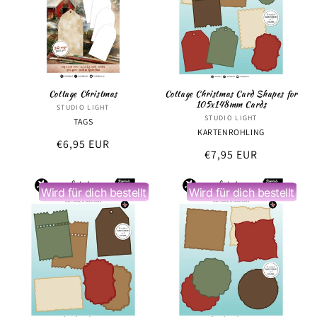
r
i
e
:
Cottage Christmas
Cottage Christmas Card Shapes for
105x148mm Cards
STUDIO LIGHT
Anbieter:
STUDIO LIGHT
Anbieter:
TAGS
KARTENROHLING
Normaler
€6,95 EUR
Normaler
€7,95 EUR
Preis
Preis
Wird für dich bestellt
Wird für dich bestellt