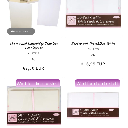
Ausverkauft
Karten und Umschläge Timeless
Karten und Umschläge White
Pearlescent
ANITA'S
Anbieter:
ANITA'S
Anbieter:
A6
A6
Normaler
€16,95 EUR
Normaler
€7,50 EUR
Preis
Preis
Wird für dich bestellt
Wird für dich bestellt