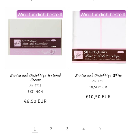
Preis
Preis
Wird für dich bestellt
Wird für dich bestellt
Karten und Umschläge Textured
Karten und Umschläge White
Cream
ANITA'S
Anbieter:
ANITA'S
Anbieter:
10,5X21 CM
5X7 INCH
Normaler
€10,50 EUR
Normaler
€6,50 EUR
Preis
Preis
1
2
3
4