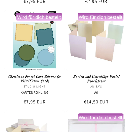
Normaler
€7,95 EUR
Normaler
€7,95 EUR
Preis
Preis
Wird für dich bestellt
Wird für dich bestellt
Christmas Forest Card Shapes for
Karten und Umschläge Pastel
152x152mm Cards
Pearlescent
STUDIO LIGHT
Anbieter:
ANITA'S
Anbieter:
KARTENROHLING
A6
Normaler
€7,95 EUR
Normaler
€14,50 EUR
Preis
Preis
Wird für dich bestellt