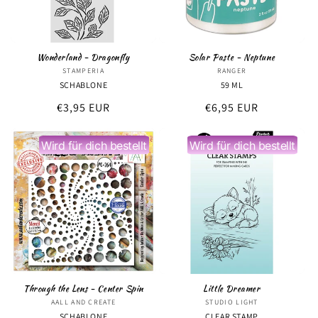
Wonderland - Dragonfly
Solar Paste - Neptune
STAMPERIA
Anbieter:
RANGER
Anbieter:
SCHABLONE
59 ML
Normaler
€3,95 EUR
Normaler
€6,95 EUR
Preis
Preis
Wird für dich bestellt
Wird für dich bestellt
Through the Lens - Center Spin
Little Dreamer
AALL AND CREATE
Anbieter:
STUDIO LIGHT
Anbieter:
SCHABLONE
CLEAR STAMP