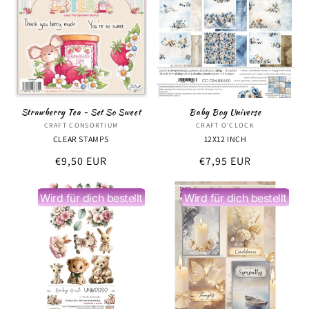
Strawberry Tea - Set So Sweet
Baby Boy Universe
CRAFT CONSORTIUM
Anbieter:
CRAFT O'CLOCK
Anbieter:
CLEAR STAMPS
12X12 INCH
Normaler
€9,50 EUR
Normaler
€7,95 EUR
Preis
Preis
Wird für dich bestellt
Wird für dich bestellt