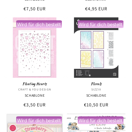
Normaler
€7,50 EUR
Normaler
€4,95 EUR
Preis
Preis
Wird für dich bestellt
Wird für dich bestellt
Floating Hearts
Florals
CRAFT & YOU DESIGN
Anbieter:
SIZZIX
Anbieter:
SCHABLONE
SCHABLONE
Normaler
€3,50 EUR
Normaler
€10,50 EUR
Preis
Preis
Wird für dich bestellt
Wird für dich bestellt