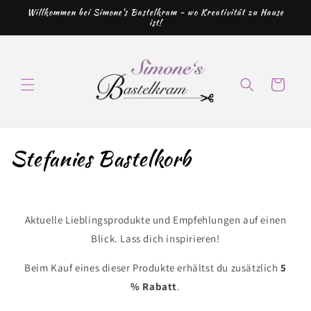
Direkt
Willkommen bei Simone's Bastelkram - wo Kreativität zu Hause
zum
ist!
Inhalt
Warenkorb
K
Stefanies Bastelkorb
a
t
Aktuelle Lieblingsprodukte und Empfehlungen auf einen
e
Blick. Lass dich inspirieren!
g
Beim Kauf eines dieser Produkte erhältst du zusätzlich
5
o
% Rabatt
.