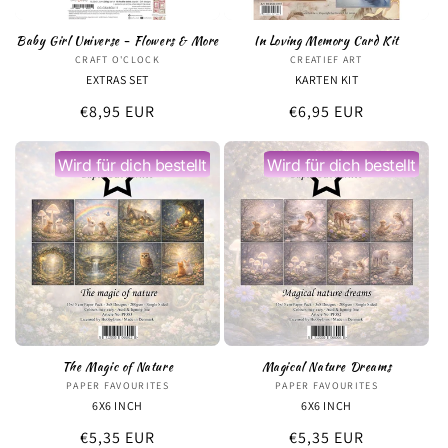
Baby Girl Universe - Flowers & More
In Loving Memory Card Kit
CRAFT O'CLOCK
Anbieter:
CREATIEF ART
Anbieter:
EXTRAS SET
KARTEN KIT
Normaler
€8,95 EUR
Normaler
€6,95 EUR
Preis
Preis
Wird für dich bestellt
Wird für dich bestellt
The Magic of Nature
Magical Nature Dreams
PAPER FAVOURITES
Anbieter:
PAPER FAVOURITES
Anbieter:
6X6 INCH
6X6 INCH
Normaler
€5,35 EUR
Normaler
€5,35 EUR