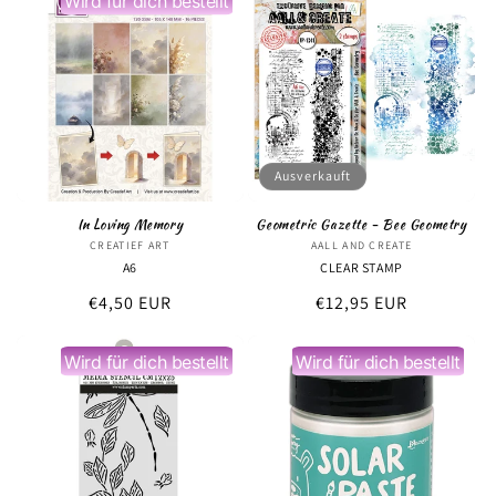
Wird für dich bestellt
Ausverkauft
In Loving Memory
Geometric Gazette - Bee Geometry
CREATIEF ART
Anbieter:
AALL AND CREATE
Anbieter:
A6
CLEAR STAMP
Normaler
€4,50 EUR
Normaler
€12,95 EUR
Preis
Preis
Wird für dich bestellt
Wird für dich bestellt