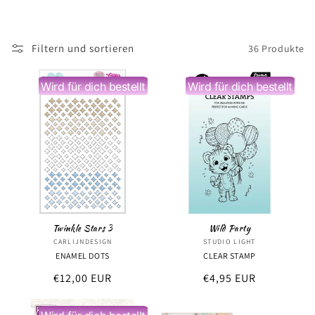
r
i
Filtern und sortieren
36 Produkte
e
:
Wird für dich bestellt
Wird für dich bestellt
Twinkle Stars 3
Wild Party
CARLIJNDESIGN
Anbieter:
STUDIO LIGHT
Anbieter:
ENAMEL DOTS
CLEAR STAMP
Normaler
€12,00 EUR
Normaler
€4,95 EUR
Preis
Preis