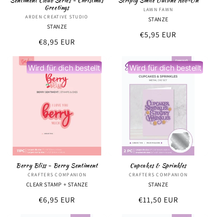
Sentiment Cloud Series - Christmas
Scripty Smile Outline Add-On
Greetings
LAWN FAWN
Anbieter:
ARDEN CREATIVE STUDIO
Anbieter:
STANZE
STANZE
Normaler
€5,95 EUR
Normaler
€8,95 EUR
Preis
Preis
Wird für dich bestellt
Wird für dich bestellt
Berry Bliss - Berry Sentiment
Cupcakes & Sprinkles
CRAFTERS COMPANION
Anbieter:
CRAFTERS COMPANION
Anbieter:
CLEAR STAMP + STANZE
STANZE
Normaler
€6,95 EUR
Normaler
€11,50 EUR
Preis
Preis