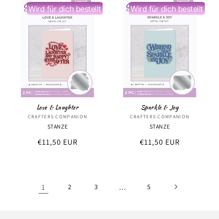
Wird für dich bestellt
Wird für dich bestellt
Love & Laughter
Sparkle & Joy
CRAFTERS COMPANION
Anbieter:
CRAFTERS COMPANION
Anbieter:
STANZE
STANZE
Normaler
€11,50 EUR
Normaler
€11,50 EUR
Preis
Preis
1
2
3
…
5