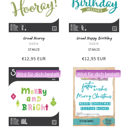
r
i
e
:
Grand Hooray
Grand Happy Birthday
SIZZIX
Anbieter:
SIZZIX
Anbieter:
STANZE
STANZE
Normaler
€12,95 EUR
Normaler
€12,95 EUR
Preis
Preis
Wird für dich bestellt
Wird für dich bestellt