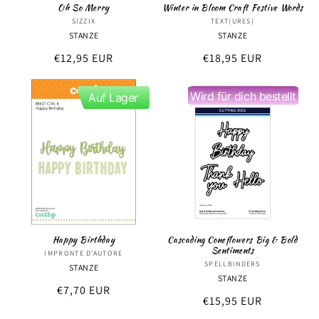
Oh So Merry
Winter in Bloom Craft Festive Words
SIZZIX
Anbieter:
TEXT(URES)
Anbieter:
STANZE
STANZE
Normaler
€12,95 EUR
Normaler
€18,95 EUR
Preis
Preis
Wird für dich bestellt
Auf Lager
Happy Birthday
Cascading Coneflowers Big & Bold
Sentiments
IMPRONTE D'AUTORE
Anbieter:
SPELLBINDERS
Anbieter:
STANZE
STANZE
Normaler
€7,70 EUR
Normaler
€15,95 EUR
Preis
Preis