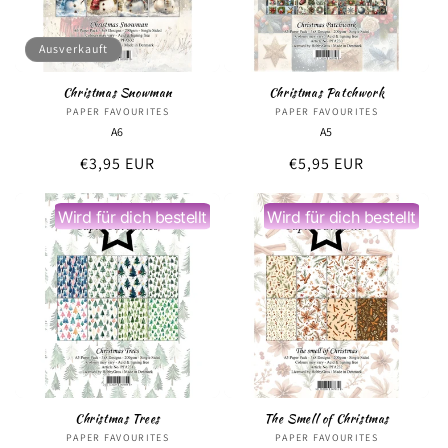
Ausverkauft
Christmas Snowman
Christmas Patchwork
PAPER FAVOURITES
Anbieter:
PAPER FAVOURITES
Anbieter:
A6
A5
Normaler
€3,95 EUR
Normaler
€5,95 EUR
Preis
Preis
Wird für dich bestellt
Wird für dich bestellt
Christmas Trees
The Smell of Christmas
PAPER FAVOURITES
Anbieter:
PAPER FAVOURITES
Anbieter: