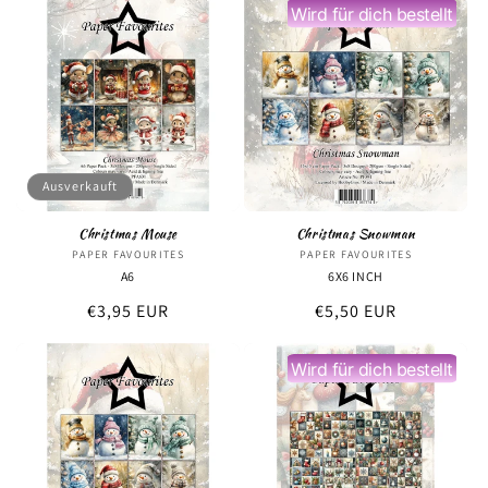
Wird für dich bestellt
Ausverkauft
Christmas Mouse
Christmas Snowman
PAPER FAVOURITES
Anbieter:
PAPER FAVOURITES
Anbieter:
A6
6X6 INCH
Normaler
€3,95 EUR
Normaler
€5,50 EUR
Preis
Preis
Wird für dich bestellt