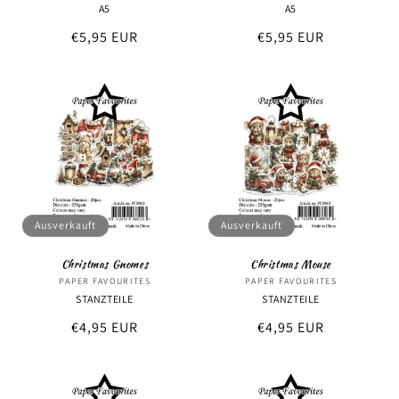
A5
A5
Normaler
€5,95 EUR
Normaler
€5,95 EUR
Preis
Preis
Ausverkauft
Ausverkauft
Christmas Gnomes
Christmas Mouse
PAPER FAVOURITES
Anbieter:
PAPER FAVOURITES
Anbieter:
STANZTEILE
STANZTEILE
Normaler
€4,95 EUR
Normaler
€4,95 EUR
Preis
Preis