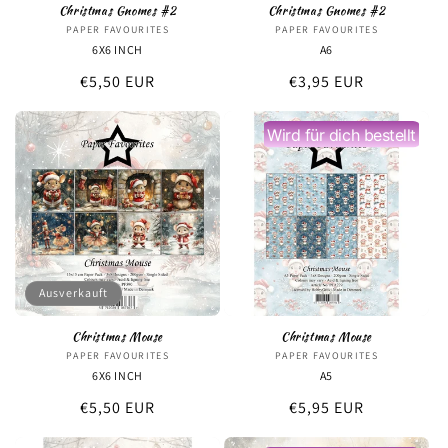
Christmas Gnomes #2
Christmas Gnomes #2
PAPER FAVOURITES
Anbieter:
PAPER FAVOURITES
Anbieter:
6X6 INCH
A6
Normaler
€5,50 EUR
Normaler
€3,95 EUR
Preis
Preis
Wird für dich bestellt
Ausverkauft
Christmas Mouse
Christmas Mouse
PAPER FAVOURITES
Anbieter:
PAPER FAVOURITES
Anbieter:
6X6 INCH
A5
Normaler
€5,50 EUR
Normaler
€5,95 EUR
Preis
Preis