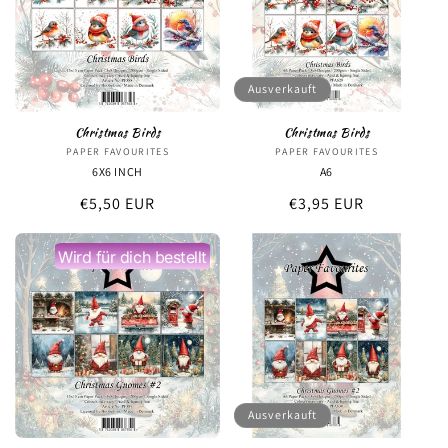
r
i
e
Ausverkauft
:
Christmas Birds
Christmas Birds
PAPER FAVOURITES
Anbieter:
PAPER FAVOURITES
Anbieter:
6X6 INCH
A6
Normaler
€5,50 EUR
Normaler
€3,95 EUR
Preis
Preis
Wird für dich bestellt
Ausverkauft