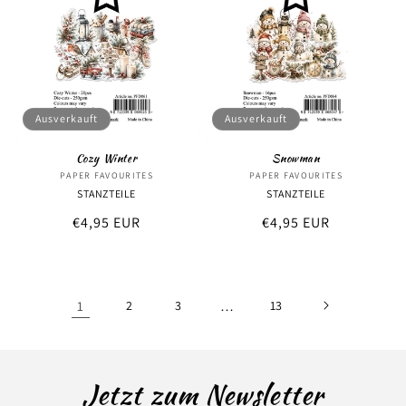
Ausverkauft
Ausverkauft
Cozy Winter
Snowman
PAPER FAVOURITES
Anbieter:
PAPER FAVOURITES
Anbieter:
STANZTEILE
STANZTEILE
Normaler
€4,95 EUR
Normaler
€4,95 EUR
Preis
Preis
1
2
3
…
13
Jetzt zum Newsletter