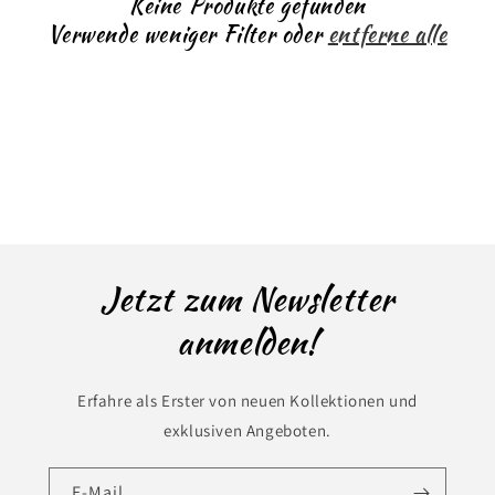
Keine Produkte gefunden
r
Verwende weniger Filter oder
entferne alle
i
e
:
Jetzt zum Newsletter
anmelden!
Erfahre als Erster von neuen Kollektionen und
exklusiven Angeboten.
E-Mail