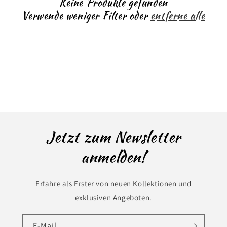
Keine Produkte gefunden
r
Verwende weniger Filter oder
entferne alle
i
e
:
Jetzt zum Newsletter
anmelden!
Erfahre als Erster von neuen Kollektionen und
exklusiven Angeboten.
E-Mail