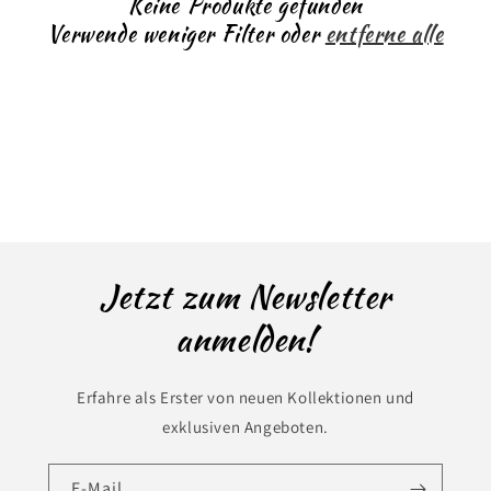
Keine Produkte gefunden
r
Verwende weniger Filter oder
entferne alle
i
e
:
Jetzt zum Newsletter
anmelden!
Erfahre als Erster von neuen Kollektionen und
exklusiven Angeboten.
E-Mail