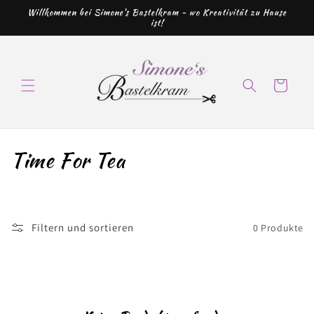
Direkt
Willkommen bei Simone's Bastelkram - wo Kreativität zu Hause
zum
ist!
Inhalt
Warenkorb
K
Time For Tea
a
t
Filtern und sortieren
0 Produkte
e
g
o