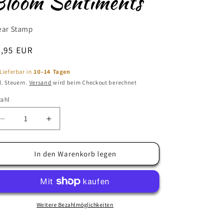
Bloom Sentiments
ear Stamp
ormaler
9,95 EUR
eis
Lieferbar in
10–14 Tagen
l. Steuern.
Versand
wird beim Checkout berechnet
zahl
zahl
Verringere
Erhöhe
die
die
Menge
Menge
für
für
In den Warenkorb legen
Beautiful
Beautiful
Blooms
Blooms
-
-
Bloom
Bloom
Sentiments
Sentiments
Weitere Bezahlmöglichkeiten