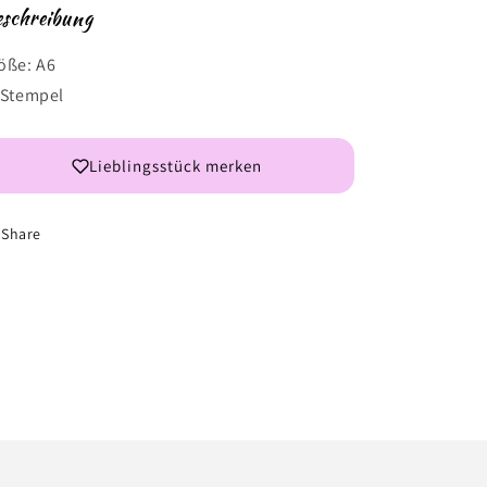
schreibung
öße: A6
 Stempel
Lieblingsstück merken
Share