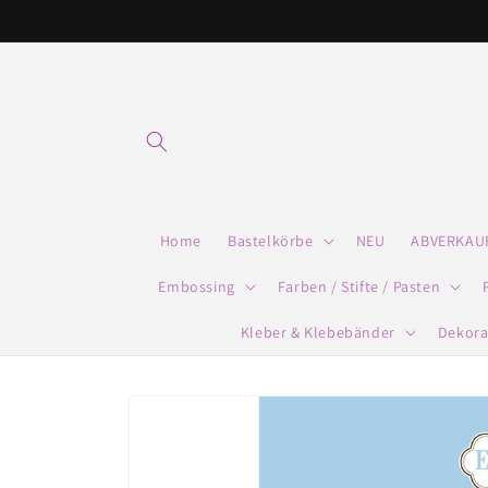
Direkt
zum
Inhalt
Home
Bastelkörbe
NEU
ABVERKAU
Embossing
Farben / Stifte / Pasten
Kleber & Klebebänder
Dekora
Zu
Produktinformationen
springen