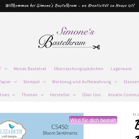
Willkommen bei Simone's Bastelkram - wo Kreativität zu Hause ist!
F
Monas Bastelset
Überraschungspäckchen
Lagerware
Papier
Stempel
Werkzeug und Aufbewahrung
Stanze
tives
Themen
Hersteller
Über Uns
Kreativ-Commu
ELI
B
Wird für dich bestellt