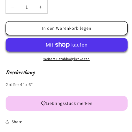
Verringere
Erhöhe
die
die
Menge
Menge
für
für
In den Warenkorb legen
Christmas
Christmas
list
list
Weitere Bezahlmöglichkeiten
Beschreibung
Größe: 4" x 6"
Lieblingsstück merken
Share