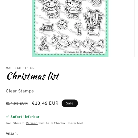
Medien
1
in
MAGENGO DESIGNS
Christmas list
Modal
öffnen
Clear Stamps
Normaler
Verkaufspreis
€10,49 EUR
€14,99 EUR
Sale
Preis
✅
Sofort lieferbar
Inkl. Steuern.
Versand
wird beim Checkout berechnet
Anzahl
Anzahl