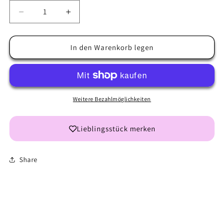
Verringere
Erhöhe
die
die
Menge
Menge
für
für
In den Warenkorb legen
Cool
Cool
Greetings
Greetings
Weitere Bezahlmöglichkeiten
Lieblingsstück merken
Share