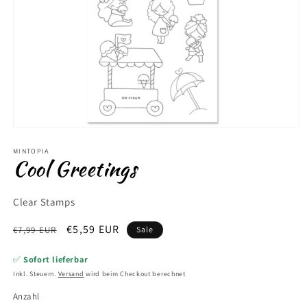
Medien
1
in
MINTOPIA
Cool Greetings
Modal
öffnen
Clear Stamps
Normaler
Verkaufspreis
€5,59 EUR
€7,99 EUR
Sale
Preis
✅
Sofort lieferbar
Inkl. Steuern.
Versand
wird beim Checkout berechnet
Anzahl
Anzahl