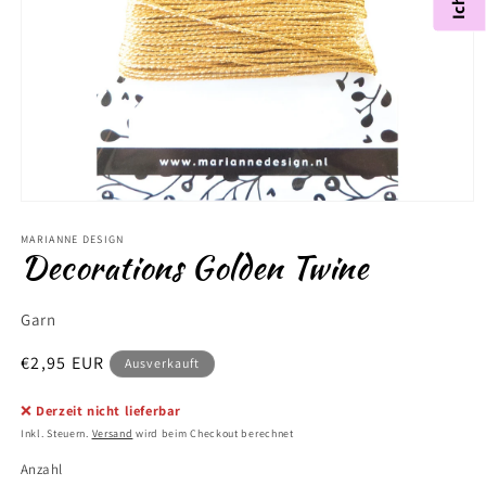
Medien
1
in
MARIANNE DESIGN
Decorations Golden Twine
Modal
öffnen
Garn
Normaler
€2,95 EUR
Ausverkauft
Preis
❌
Derzeit nicht lieferbar
Inkl. Steuern.
Versand
wird beim Checkout berechnet
Anzahl
Anzahl