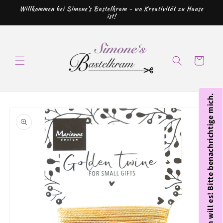
Direkt
Willkommen bei Simone's Bastelkram - wo Kreativität zu Hause
zum
ist!
Inhalt
Warenkorb
Ich will es! Bitte benachrichtige mich.
oduktinformationen
ringen