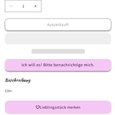
Verringere
Erhöhe
die
die
Menge
Menge
für
für
Ausverkauft
Decorations
Decorations
Golden
Golden
Twine
Twine
Ich will es! Bitte benachrichtige mich.
Beschreibung
10m
Lieblingsstück merken