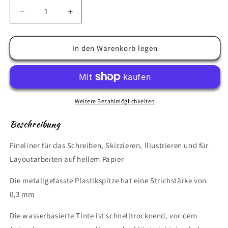
Verringere
Erhöhe
die
die
Menge
Menge
für
für
In den Warenkorb legen
e-
e-
55
55
Fineliner
Fineliner
Red
Red
Weitere Bezahlmöglichkeiten
Beschreibung
Fineliner für das Schreiben, Skizzieren, Illustrieren und für
Layoutarbeiten auf hellem Papier
Die metallgefasste Plastikspitze hat eine Strichstärke von
0,3 mm
Die wasserbasierte Tinte ist schnelltrocknend, vor dem