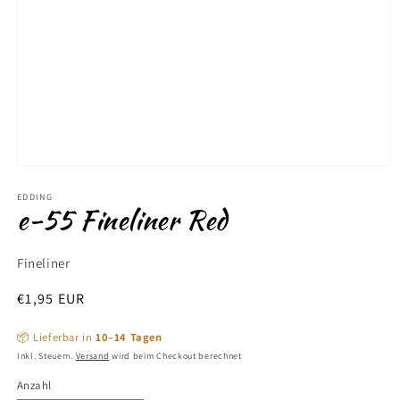
Medien
1
in
EDDING
e-55 Fineliner Red
Modal
öffnen
Fineliner
Normaler
€1,95 EUR
Preis
📦 Lieferbar in
10–14 Tagen
Inkl. Steuern.
Versand
wird beim Checkout berechnet
Anzahl
Anzahl