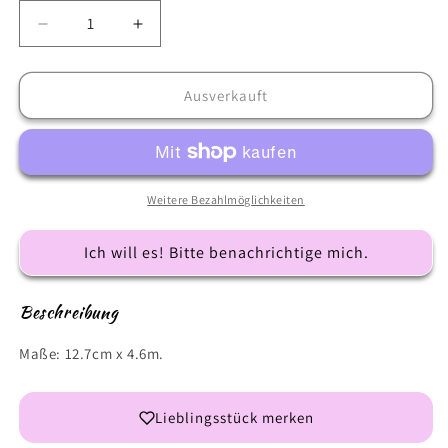
Verringere
Erhöhe
die
die
Menge
Menge
für
für
Ausverkauft
Blush
Blush
Weitere Bezahlmöglichkeiten
Ich will es! Bitte benachrichtige mich.
Beschreibung
Maße: 12.7cm x 4.6m.
Lieblingsstück merken