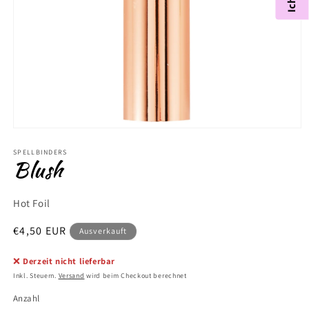
Medien
1
in
SPELLBINDERS
Blush
Modal
öffnen
Hot Foil
Normaler
€4,50 EUR
Ausverkauft
Preis
❌
Derzeit nicht lieferbar
Inkl. Steuern.
Versand
wird beim Checkout berechnet
Anzahl
Anzahl