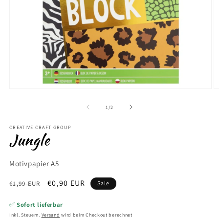
Medien
M
1
2
in
in
von
1
/
2
Modal
M
öffnen
ö
CREATIVE CRAFT GROUP
Jungle
Motivpapier A5
Normaler
Verkaufspreis
€0,90 EUR
€1,99 EUR
Sale
Preis
✅
Sofort lieferbar
Inkl. Steuern.
Versand
wird beim Checkout berechnet