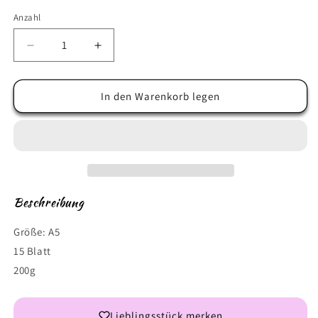
Anzahl
Anzahl
Verringere
Erhöhe
die
die
Menge
Menge
für
für
In den Warenkorb legen
Jungle
Jungle
Beschreibung
Größe: A5
15 Blatt
200g
Lieblingsstück merken