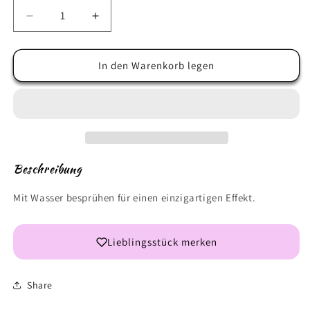
Verringere
Erhöhe
die
die
Menge
Menge
für
für
In den Warenkorb legen
Stellar
Stellar
Ink
Ink
-
-
Crown
Crown
Me
Me
Beschreibung
Mit Wasser besprühen für einen einzigartigen Effekt.
Lieblingsstück merken
Share