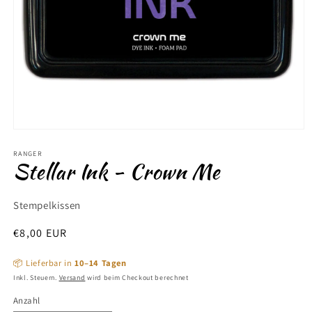
Medien
1
in
RANGER
Stellar Ink - Crown Me
Modal
öffnen
Stempelkissen
Normaler
€8,00 EUR
Preis
📦 Lieferbar in
10–14 Tagen
Inkl. Steuern.
Versand
wird beim Checkout berechnet
Anzahl
Anzahl