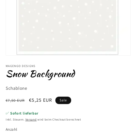
Medien
1
in
MAGENGO DESIGNS
Snow Background
Modal
öffnen
Schablone
Normaler
Verkaufspreis
€5,25 EUR
€7,50 EUR
Sale
Preis
✅
Sofort lieferbar
Inkl. Steuern.
Versand
wird beim Checkout berechnet
Anzahl
Anzahl