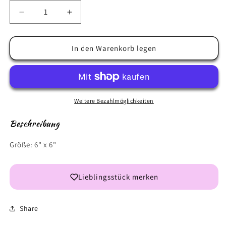
Verringere
Erhöhe
die
die
Menge
Menge
für
für
In den Warenkorb legen
Snow
Snow
Background
Background
Weitere Bezahlmöglichkeiten
Beschreibung
Größe: 6" x 6"
Lieblingsstück merken
Share