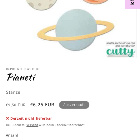
Medien
1
in
IMPRONTE D'AUTORE
Pianeti
Modal
öffnen
Stanze
Normaler
Verkaufspreis
€6,25 EUR
€9,50 EUR
Ausverkauft
Preis
❌
Derzeit nicht lieferbar
Inkl. Steuern.
Versand
wird beim Checkout berechnet
Anzahl
Anzahl