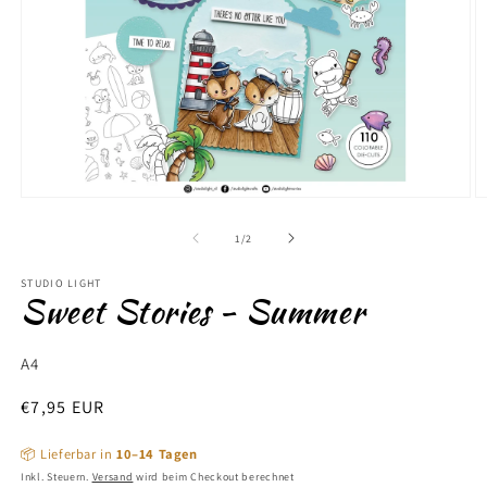
Medien
M
1
2
in
in
von
1
/
2
Modal
M
öffnen
ö
STUDIO LIGHT
Sweet Stories - Summer
A4
Normaler
€7,95 EUR
Preis
📦 Lieferbar in
10–14 Tagen
Inkl. Steuern.
Versand
wird beim Checkout berechnet