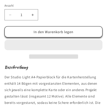
Anzahl
Anzahl
Verringere
Erhöhe
die
die
Menge
Menge
für
für
In den Warenkorb legen
Sweet
Sweet
Stories
Stories
-
-
Summer
Summer
Beschreibung
Der Studio Light A4-Papierblock für die Kartenherstellung
enthält 14 Bögen mit vorgestanzten Elementen, aus denen
sich jeweils eine komplette Karte oder ein anderes Projekt
gestalten lässt (insgesamt 12 Motive). Alle Elemente sind
bereits vorgestanzt, sodass keine Schere erforderlich ist. Die