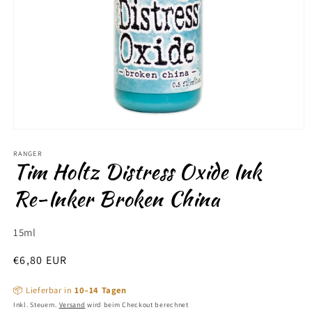
Medien
1
in
RANGER
Tim Holtz Distress Oxide Ink
Modal
öffnen
Re-Inker Broken China
15ml
Normaler
€6,80 EUR
Preis
📦 Lieferbar in
10–14 Tagen
Inkl. Steuern.
Versand
wird beim Checkout berechnet