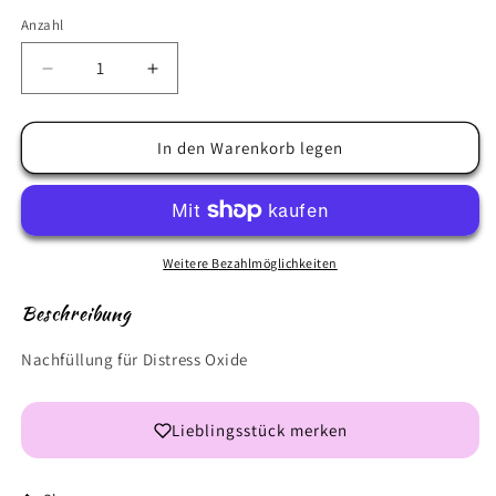
Anzahl
Anzahl
Verringere
Erhöhe
die
die
Menge
Menge
für
für
In den Warenkorb legen
Tim
Tim
Holtz
Holtz
Distress
Distress
Oxide
Oxide
Ink
Ink
Weitere Bezahlmöglichkeiten
Re-
Re-
Inker
Inker
Beschreibung
Broken
Broken
China
China
Nachfüllung für Distress Oxide
Lieblingsstück merken