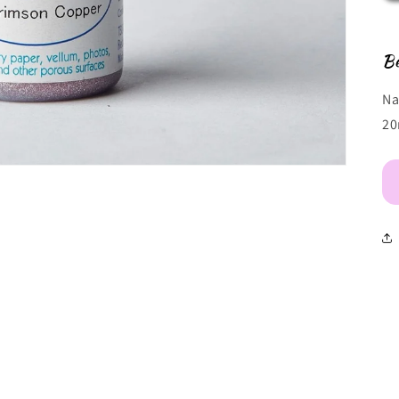
Be
Na
20