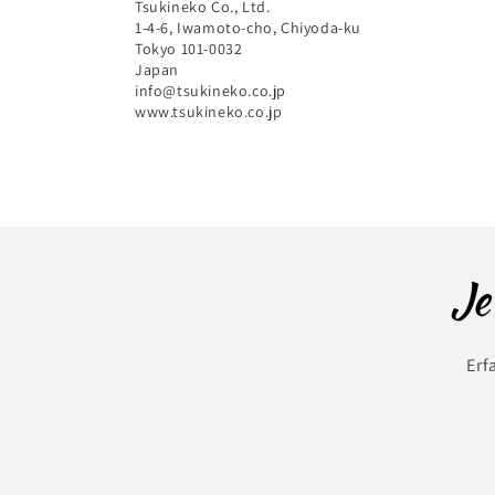
Tsukineko Co., Ltd.
1-4-6, Iwamoto-cho, Chiyoda-ku
Tokyo 101-0032
Japan
info@tsukineko.co.jp
www.tsukineko.co.jp
Je
Erf