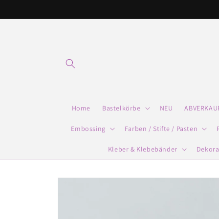
Direkt
zum
Inhalt
Home
Bastelkörbe
NEU
ABVERKAU
Embossing
Farben / Stifte / Pasten
Kleber & Klebebänder
Dekora
Zu
Produktinformationen
springen