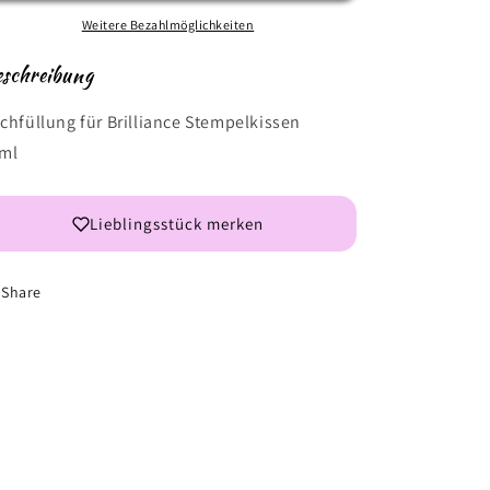
Refill
Refill
Crimson
Crimson
Weitere Bezahlmöglichkeiten
Copper
Copper
schreibung
chfüllung für Brilliance Stempelkissen
ml
Lieblingsstück merken
Share