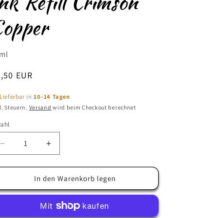
nk Refill Crimson
Copper
ml
ormaler
4,50 EUR
eis
Lieferbar in
10–14 Tagen
l. Steuern.
Versand
wird beim Checkout berechnet
zahl
zahl
Verringere
Erhöhe
die
die
Menge
Menge
für
für
In den Warenkorb legen
Tsukineko
Tsukineko
Brilliance
Brilliance
Ink
Ink