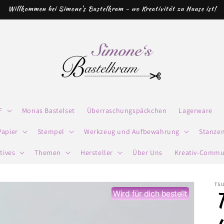
Willkommen bei Simone's Bastelkram - wo Kreativität zu Hause ist!
F
Monas Bastelset
Überraschungspäckchen
Lagerware
Papier
Stempel
Werkzeug und Aufbewahrung
Stanze
tives
Themen
Hersteller
Über Uns
Kreativ-Commu
TS
T
Wird für dich bestellt